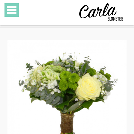
BLOMSTER
SPECIALITETER
GAVEKURVE
GAVEKORT
GALLERI
OM CARLA BLOMSTER