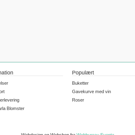
mation
Populært
elser
Buketter
rt
Gavekurve med vin
erlevering
Roser
la Blomster
Webdesign og Webshop fra
Webbureau Eventa