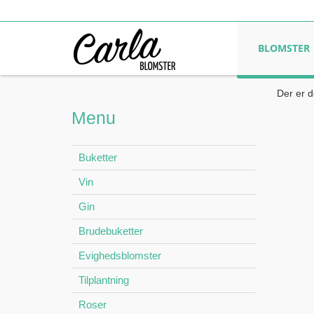
BLOMSTER
Der er d
Menu
Buketter
Vin
Gin
Brudebuketter
Evighedsblomster
Tilplantning
Roser