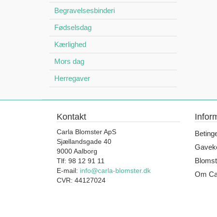
Begravelsesbinderi
Fødselsdag
Kærlighed
Mors dag
Herregaver
Kontakt
Infor
Carla Blomster ApS
Beting
Sjællandsgade 40
Gaveko
9000 Aalborg
Blomst
Tlf: 98 12 91 11
E-mail:
info@carla-blomster.dk
Om Car
CVR: 44127024