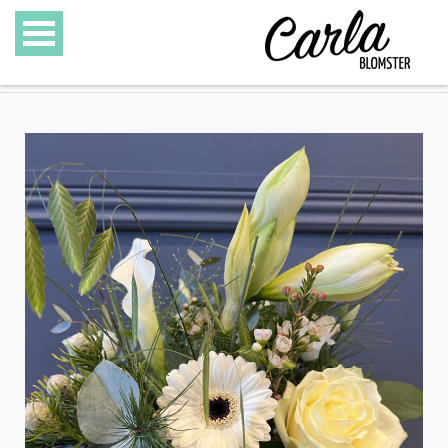
BLOMSTER
SPECIALITETER
GAVEKURVE
GAVEKORT
GALLERI
OM CARLA BLOMSTER