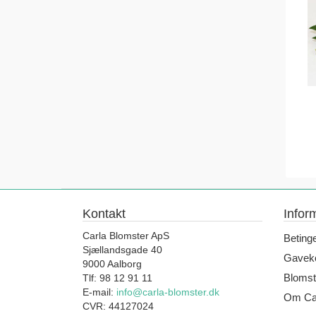
Kontakt
Infor
Carla Blomster ApS
Beting
Sjællandsgade 40
Gaveko
9000 Aalborg
Blomst
Tlf: 98 12 91 11
E-mail:
info@carla-blomster.dk
Om Car
CVR: 44127024