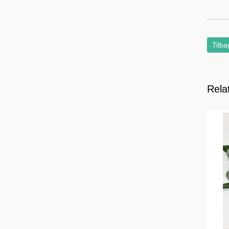
Tilba
Rela