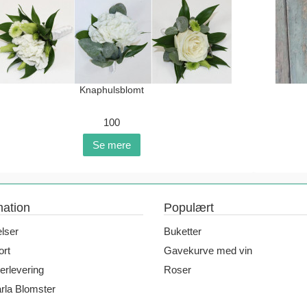
Knaphulsblomt
100
Se mere
mation
Populært
elser
Buketter
rt
Gavekurve med vin
erlevering
Roser
la Blomster