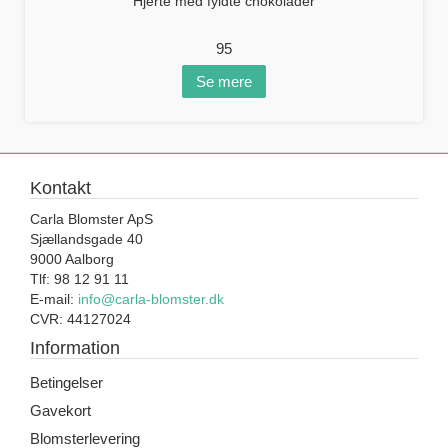
Hjerte med fyldte chokolader
95
Se mere
Kontakt
Carla Blomster ApS
Sjællandsgade 40
9000 Aalborg
Tlf: 98 12 91 11
E-mail:
info@carla-blomster.dk
CVR: 44127024
Information
Betingelser
Gavekort
Blomsterlevering