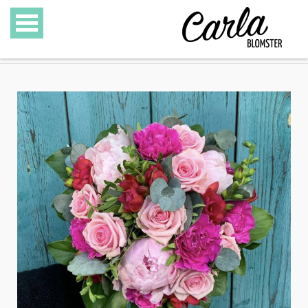
BLOMSTER
SPECIALITETER
GAVEKURVE
GAVEKORT
GALLERI
OM CARLA BLOMSTER