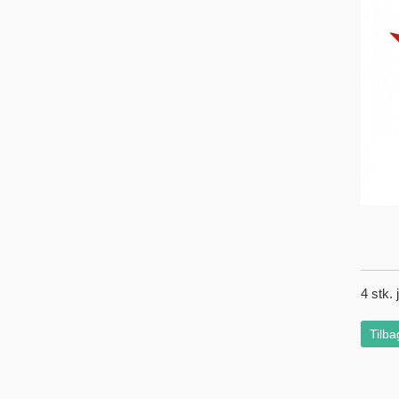
4 stk.
Tilba