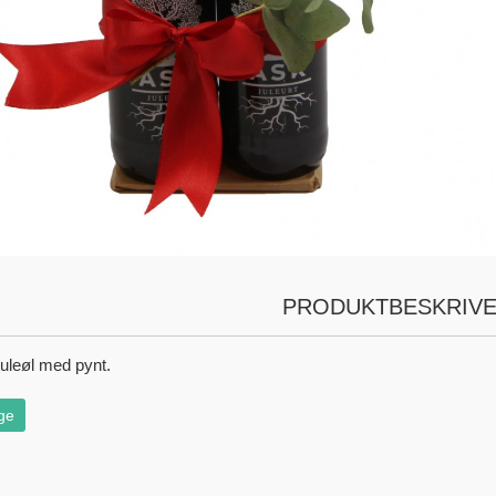
PRODUKTBESKRIVE
 juleøl med pynt.
ge