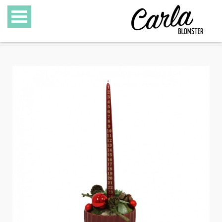
BLOMSTER
SPECIALITETER
GAVEKURVE
GAVEKORT
GALLERI
OM CARLA BLOMSTER