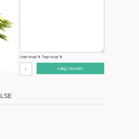
Linjer brugt:
0
. Tegn brugt:
0
Læg i kurven
LSE