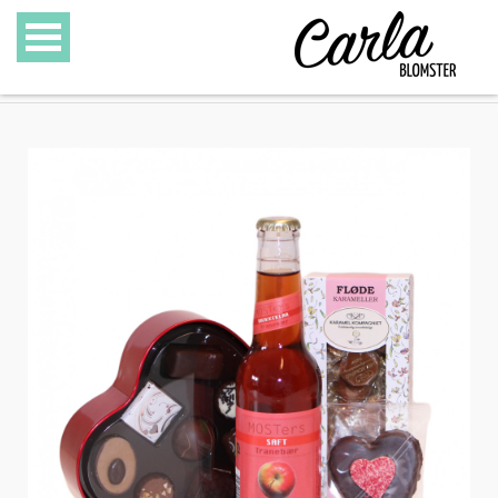
BLOMSTER
SPECIALITETER
GAVEKURVE
GAVEKORT
GALLERI
OM CARLA BLOMSTER