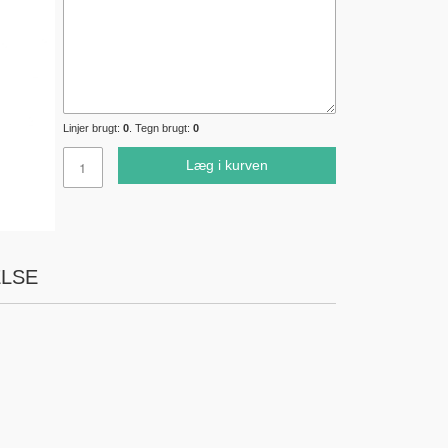
Linjer brugt:
0
. Tegn brugt:
0
Læg i kurven
LSE