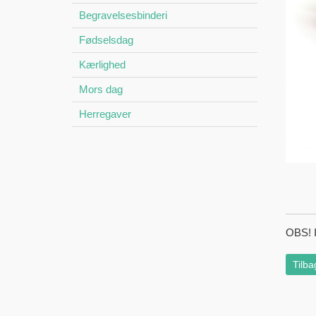
Begravelsesbinderi
Fødselsdag
Kærlighed
Mors dag
Herregaver
OBS! I
Tilba