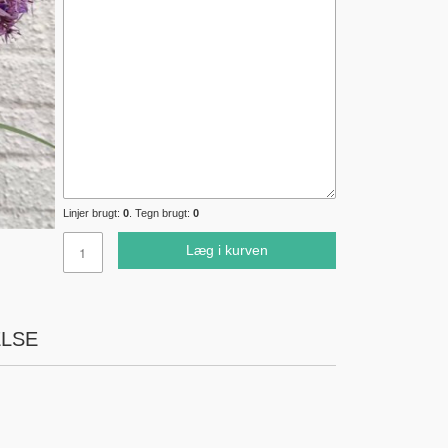
Linjer brugt:
0
. Tegn brugt:
0
Læg i kurven
LSE