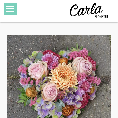
BLOMSTER
SPECIALITETER
GAVEKURVE
GAVEKORT
GALLERI
OM CARLA BLOMSTER