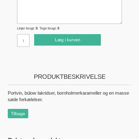
Linjer brugt:
0
. Tegn brugt:
0
Læg i kurven
PRODUKTBESKRIVELSE
Portvin, búlow lakridser, bornholmerkarameller og en masse
søde forkælelser.
Tilbage