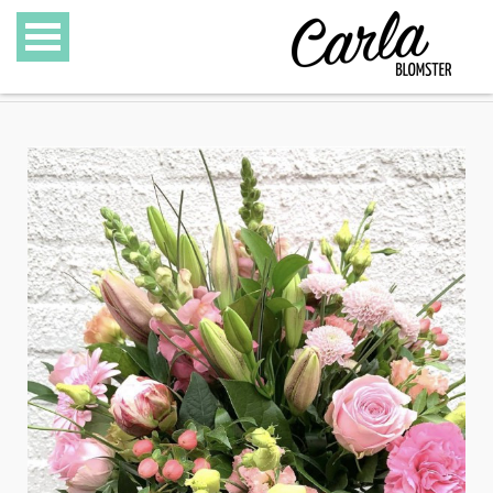
BLOMSTER
SPECIALITETER
GAVEKURVE
GAVEKORT
GALLERI
OM CARLA BLOMSTER