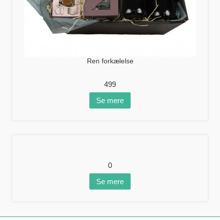
Ren forkælelse
499
Se mere
0
Se mere