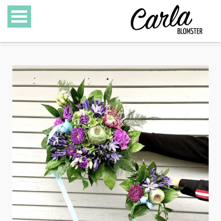
BLOMSTER
SPECIALITETER
GAVEKURVE
GAVEKORT
GALLERI
OM CARLA BLOMSTER