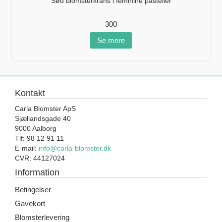
Sød blomsterkrans i feminine pasteller
300
Se mere
Kontakt
Carla Blomster ApS
Sjællandsgade 40
9000 Aalborg
Tlf: 98 12 91 11
E-mail:
info@carla-blomster.dk
CVR: 44127024
Information
Betingelser
Gavekort
Blomsterlevering