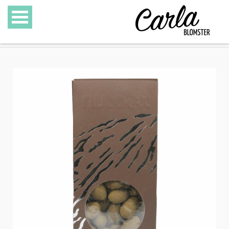
BLOMSTER
SPECIALITETER
GAVEKURVE
GAVEKORT
GALLERI
OM CARLA BLOMSTER