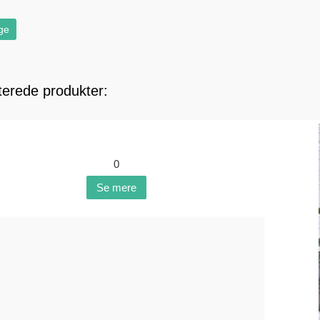
ge
terede produkter:
0
Se mere