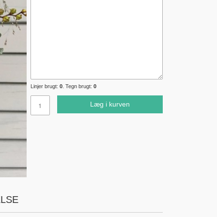
Linjer brugt:
0
. Tegn brugt:
0
Læg i kurven
LSE