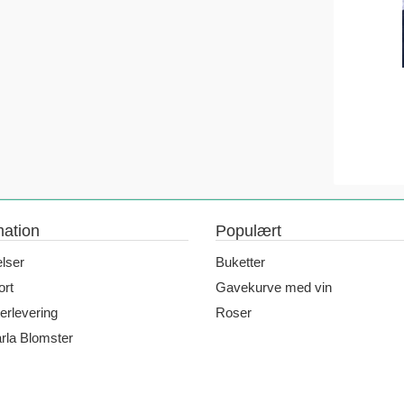
mation
Populært
elser
Buketter
rt
Gavekurve med vin
erlevering
Roser
la Blomster