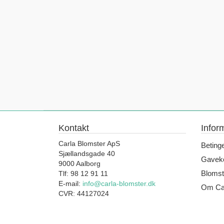
Kontakt
Infor
Carla Blomster ApS
Beting
Sjællandsgade 40
Gaveko
9000 Aalborg
Blomst
Tlf: 98 12 91 11
E-mail:
info@carla-blomster.dk
Om Car
CVR: 44127024