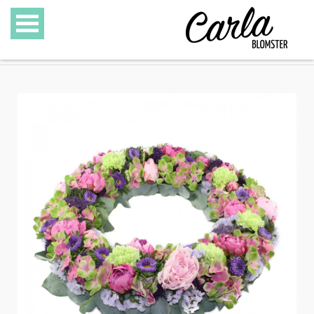
BLOMSTER
SPECIALITETER
GAVEKURVE
GAVEKORT
GALLERI
OM CARLA BLOMSTER