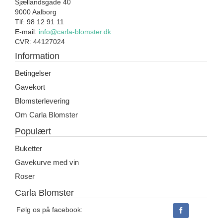
Sjællandsgade 40
9000 Aalborg
Tlf: 98 12 91 11
E-mail:
info@carla-blomster.dk
CVR: 44127024
Information
Betingelser
Gavekort
Blomsterlevering
Om Carla Blomster
Populært
Buketter
Gavekurve med vin
Roser
Carla Blomster
Følg os på facebook: