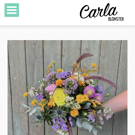
BLOMSTER
SPECIALITETER
GAVEKURVE
GAVEKORT
GALLERI
OM CARLA BLOMSTER