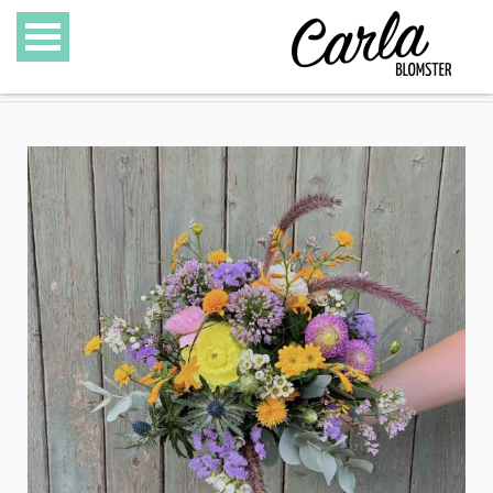
BLOMSTER
SPECIALITETER
GAVEKURVE
GAVEKORT
GALLERI
OM CARLA BLOMSTER