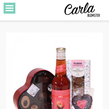
BLOMSTER
SPECIALITETER
GAVEKURVE
GAVEKORT
GALLERI
OM CARLA BLOMSTER