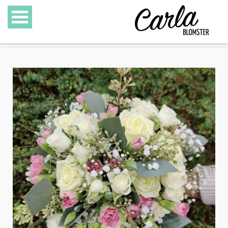
BLOMSTER
SPECIALITETER
GAVEKURVE
GAVEKORT
GALLERI
OM CARLA BLOMSTER